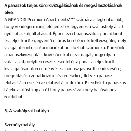
A panaszok teljes körű kivizsgálásának és megválaszolásának
elve:
A GRANDIS Premium Apartments**** számára a legfontosabb,
hogy vendégei mindig elégedettek legyenek a szálláshely által
nyújtott szolgáltatással. Éppen ezért panaszaikat pártatlanul
és teljes körűen, egyenlő eljárás keretében ki kell vizsgálni, mely
vizsgálat fontos információkat hordozhat számunka. Panziónk
a panaszkivizsgálást követően kötelezi magát, hogy olyan
választ ad, melyben részletesen kitér a panasz teljes körű
kivizsgálásának eredményére, a panasz javasolt rendezésére,
megoldására vonatkozó intézkedésekre, illetve a panasz
elutasítása esetén az elutasítás indokára. Ezen felül a panaszos
tájékoztatást kap arról, hogy panaszával mely hatósághoz
fordulhat.
3., A szabályzat hatálya
Személyi hatály