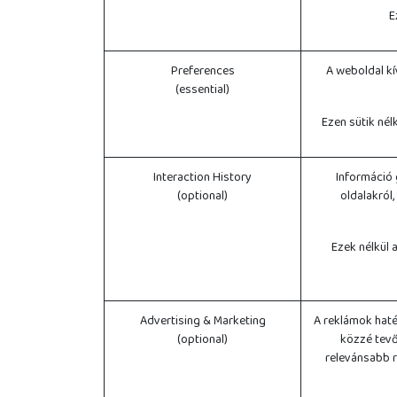
E
Preferences
A weboldal kí
(essential)
Ezen sütik né
Interaction History
Információ 
(optional)
oldalakról
Ezek nélkül 
Advertising & Marketing
A reklámok haté
(optional)
közzé tevő
relevánsabb r