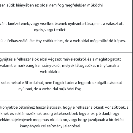
zen sütik hiányában az oldal nem fog megfelelően működni.
vánt kinézetének, vagy viselkedésének nyilvántartása, mint a választott
nyelv, vagy terület.
lkül a felhasználói élmény csökkenhet, de a weboldal még működő képes.
gyűjtés a felhasználók által végzett műveletekről, és a meglátogatott
, valamit a marketing kampányokról, melyek látogatókat irányítanak a
weboldalra.
a sütik nélkül előfordulhat, nem fogjuk tudni a legjobb szolgáltatásokat
nyújtani, de a weboldal működni fog.
konyabbá tételéhez használatosak, hogy a felhasználóknak vonzóbbak, a
knek és reklámozóknak pedig értékesebbek legyenek, például, hogy
eklámokjelenjenek meg más oldalakon, vagy hogy javuljanak a hirdetési
kampányok teljesítmény jelentései.