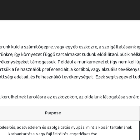
épjen velünk kapcsolatba
Szállásajánlataink
Házirend
Program
erünk küld a számítógépre, vagy egyéb eszközre, a szolgáltatásaink 
ünkre, így környezet függő tartalmakat tudunk előállítani. Sütik nélk
ékenységeket támogassuk. Például a munkamenetet (így nem kell újra 
tsük a felhasználók preferenciáit, a korábbi, vagy aktuális tevékenys
ttsági adatait, és felhasználió tevékenységeit. Ezek segítségével tu
ik kerülhetnek tárolásra az eszközökön, az oldalunk látogatása során:
Purpose
telesítés, adatvédelem és szolgáltatás nyújtás, mint a kosár tartalmának
karbantartása, vagy fájl feltöltés engedélyezése