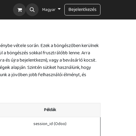
ajánló
Bejelentkezés
Magyar
igénybe vétele során. Ezek a böngészőben kerülnek
ül a böngészés sokkal frusztrálóbb lenne. Arra
és újra bejelentkezni), vagy a bevásárló kocsit.
égeik alapján. Szintén sütiket használünk, hogy
dunk a jövőben jobb felhasználói élményt, és
Példák
session_id (Odoo)