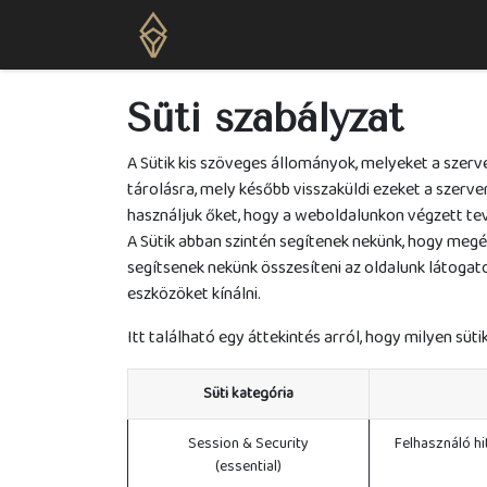
Kezdőlap
Szolgáltatások
Hírek
L
Süti szabályzat
A Sütik kis szöveges állományok, melyeket a szerv
tárolásra, mely később visszaküldi ezeket a szerver
használjuk őket, hogy a weboldalunkon végzett tev
A Sütik abban szintén segítenek nekünk, hogy megér
segítsenek nekünk összesíteni az oldalunk látogato
eszközöket kínálni.
Itt található egy áttekintés arról, hogy milyen süt
Süti kategória
Session & Security
Felhasználó hi
(essential)