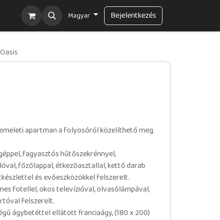
ajánló
Bejelentkezés
Magyar
Oasis
 emeleti apartman a folyosóról közelíthető meg.
ppel, fagyasztós hűtőszekrénnyel,
óval, főzőlappal, étkezőasztallal, kettő darab
tkészlettel és evőeszközökkel felszerelt.
s fotellel, okos televízióval, olvasólámpával,
tóval felszerelt.
 ágybetéttel ellátott franciaágy, (180 x 200)