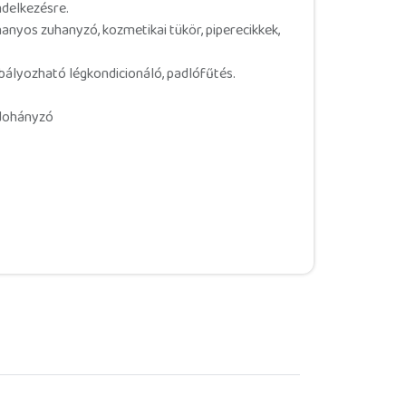
ndelkezésre.
hanyos zuhanyzó, kozmetikai tükör, piperecikkek,
bályozható légkondicionáló, padlófűtés.
ohányzó