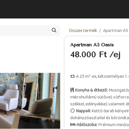
épjen velünk kapcsolatba
Szállásajánlataink
Házirend
Program
Összes termék
Apartman A5 
Apartman A5 Oasis
48.000
Ft
/éj
A 25 m²-es, kétszemélyes 1.
Konyha & étkező:
Mosogatógé
mikrohullámú sütővel, vízforral
székkel, edényekkel, valamint é
Nappali:
Kettő darab kényelme
dohányzóasztallal és bőröndtar
Hálószoba:
Prémium minőségű